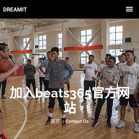
加入beats365官方网
站
首页
Contact Us