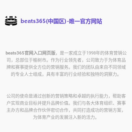
beats365官网入口网页版
，是一家成立于1998年的体育营销公
司，总部位于榆树市。作为行业领先者，公司致力于为体育品
牌和赛事提供全方位的营销服务。我们的团队由来自不同领域
的专业人士组成，具有丰富的行业经验和独特的洞察力。
公司的使命是通过创新的营销策略和卓越的执行能力，帮助客
户实现商业目标并提升品牌价值。我们与各大体育组织、赛事
主办方和品牌合作伙伴密切合作，共同打造成功的营销方案，
为体育产业的发展注入新的活力。