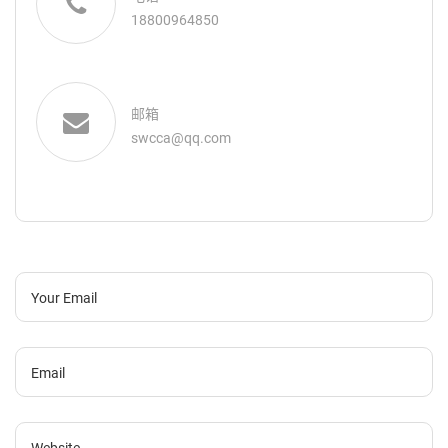
18800964850
邮箱
swcca@qq.com