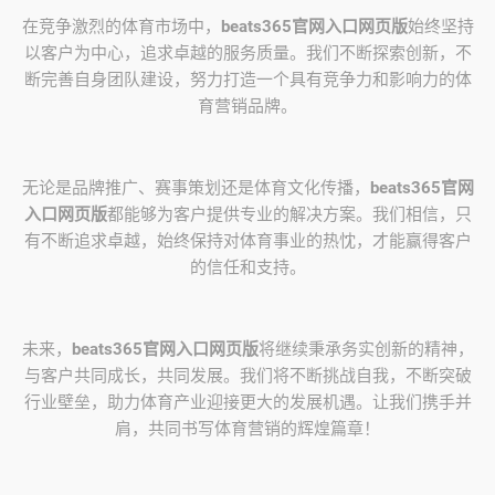
在竞争激烈的体育市场中，
beats365官网入口网页版
始终坚持
以客户为中心，追求卓越的服务质量。我们不断探索创新，不
断完善自身团队建设，努力打造一个具有竞争力和影响力的体
育营销品牌。
无论是品牌推广、赛事策划还是体育文化传播，
beats365官网
入口网页版
都能够为客户提供专业的解决方案。我们相信，只
有不断追求卓越，始终保持对体育事业的热忱，才能赢得客户
的信任和支持。
未来，
beats365官网入口网页版
将继续秉承务实创新的精神，
与客户共同成长，共同发展。我们将不断挑战自我，不断突破
行业壁垒，助力体育产业迎接更大的发展机遇。让我们携手并
肩，共同书写体育营销的辉煌篇章！